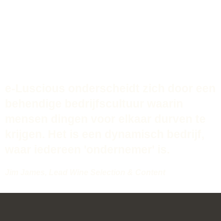
e-Luscious onderscheidt zich door een
behendige bedrijfscultuur waarin
mensen dingen voor elkaar durven te
krijgen. Het is een dynamisch bedrijf,
waar iedereen 'ondernemer' is.
Jim James, Lead Wine Selection & Content