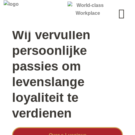
Wie zijn we
Werken bij e-Luscious
Onze Merken
Wij vervullen
persoonlijke
passies om
levenslange
loyaliteit te
verdienen